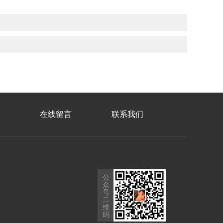
在线留言
联系我们
公
众
号
二
维
码