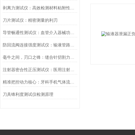
剥离力测试仪：高效检测材料粘附性与分离力
刀片测试仪：精密测量的利刃
导管畅通性测试仪：血管介入器械功能评价的核心装备
防回流阀连接强度测试仪：输液管路安全检测的关键设备
毫牛之间，刃口之锋：缝合针切割力测试仪的专业解读
注射器密合性正压测试仪：医用注射器密封性能合规检测核心设备
精准把控动力核心：牙科手机气体流量测试仪的行业质控价值
刀具锋利度测试仪检测原理