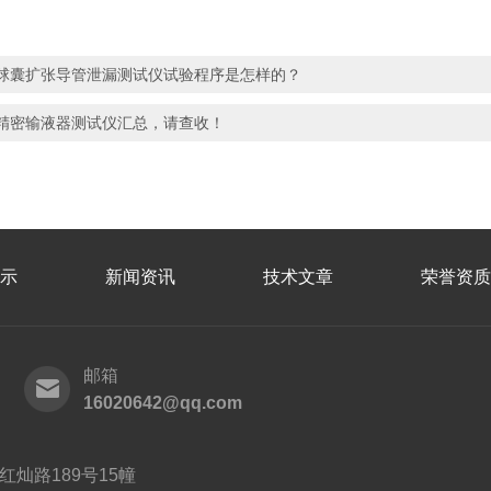
球囊扩张导管泄漏测试仪试验程序是怎样的？
精密输液器测试仪汇总，请查收！
示
新闻资讯
技术文章
荣誉资质
邮箱
16020642@qq.com
灿路189号15幢