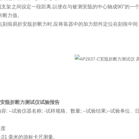
属支架之间设定一段距离,以便在与被测安瓿的中心轴成90°的一
折断力值。
验点刻痕易折安瓿折断力时,应将装器中的加力部件定位在刻痕中间
7-C安瓿折断力测试仪试验报告
容: --试验仪器名称; -试样规格、数量; --试验结果;--试验单
寸
高度
0.01 毫米的游标卡尺测量。