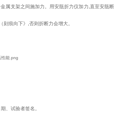
个金属支架之间施加力。用安瓿折力仪加力,直至安瓿断
（刻痕向下》,否则折断力会增大。
位、日期、试验者签名。