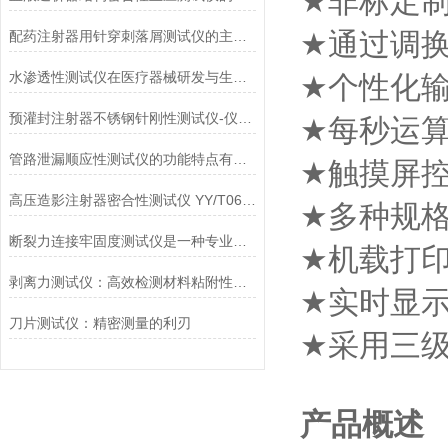
非标定
★
通过调
配药注射器用针穿刺落屑测试仪的主要用途
★
水渗透性测试仪在医疗器械研发与生产中的应用
个性化
★
预灌封注射器不锈钢针刚性测试仪-仪器百科
每秒运
★
管路泄漏顺应性测试仪的功能特点有哪些?
触摸屏
★
高压造影注射器密合性测试仪 YY/T0614-2017性能介绍
多种规
★
断裂力连接牢固度测试仪是一种专业的检测设备
机载打
★
剥离力测试仪：高效检测材料粘附性与分离力
实时显
★
刀片测试仪：精密测量的利刃
采用三
★
产品概述