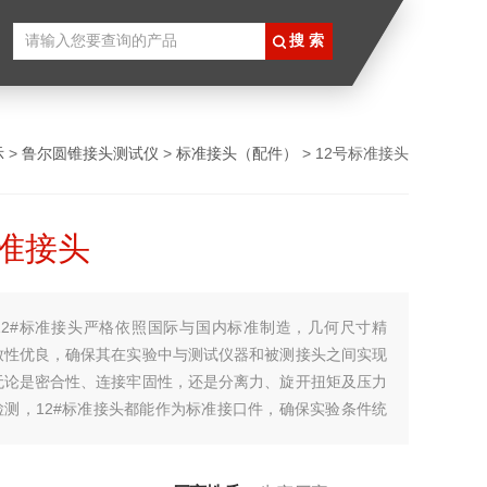
示
>
鲁尔圆锥接头测试仪
>
标准接头（配件）
> 12号标准接头
标准接头
12#标准接头严格依照国际与国内标准制造，几何尺寸精
致性优良，确保其在实验中与测试仪器和被测接头之间实现
无论是密合性、连接牢固性，还是分离力、旋开扭矩及压力
检测，12#标准接头都能作为标准接口件，确保实验条件统
果可重复、可比对。