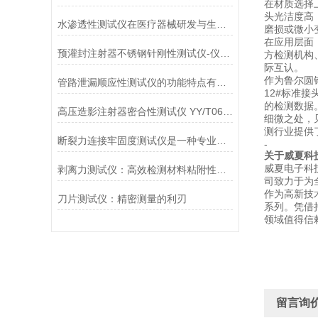
在材质选择
头光洁度高
水渗透性测试仪在医疗器械研发与生产中的应用
磨损或微小
在应用层面
预灌封注射器不锈钢针刚性测试仪-仪器百科
方检测机构
际互认。
作为鲁尔圆
管路泄漏顺应性测试仪的功能特点有哪些?
12#标准
的检测数据
高压造影注射器密合性测试仪 YY/T0614-2017性能介绍
细微之处，
测行业提供
断裂力连接牢固度测试仪是一种专业的检测设备
-
关于威夏科
威夏电子科
剥离力测试仪：高效检测材料粘附性与分离力
司致力于为
作为高新技
刀片测试仪：精密测量的利刃
系列。凭借
领域值得信
留言询