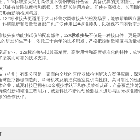
上，12#标准接头采用高强度不锈钢或特种合金，具备优异的抗腐蚀性、
，既能有效降低摩擦和磨损，又能延长使用寿命。即使在高频次、长周期的
变形而影响检测精度。
，12#标准接头更适用于大口径鲁尔圆锥接头的检测场景，能够帮助医疗
、科研院所和质量监督部门也广泛使用12#标准接头，以确保不同实验室
锥接头多功能测试仪的配套部件，
12#
标准接头
不仅是一种接口件，更是
接头的研发和生产中，依托二十余年的技术积累，严格把控制造精度与质量
。
见证专业。12#标准接头以其高精度、高耐用性和高度标准化的特性，成
了坚实而可靠的技术支撑。
技
技（杭州）有限公司是一家面向全球的医疗器械检测解决方案供应商，深
全球医疗器械制造商、科研机构及质控实验室提供高性能、高可靠性的检
术企业，威夏科技已拥有50余项技术认证和多项荣誉认证，产品覆盖注
持续创新和精准工程能力，威夏科技不断推动检测技术进步与国际标准接
赖的合作伙伴。
价