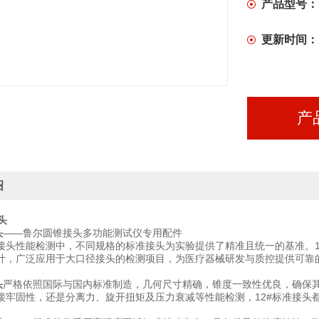
产品型号：
更新时间：
产
绍
头
头
——鲁尔圆锥接头多功能测试仪专用配件
接头性能检测中，不同规格的标准接头为实验提供了精准且统一的基准。1
计，广泛应用于大口径接头的检测项目，为医疗器械研发与质控提供可靠
头
严格依照国际与国内标准制造，几何尺寸精确，锥度一致性优良，确保
接牢固性，还是分离力、旋开扭矩及压力衰减等性能检测，12#标准接头