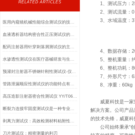
RELATED ARTICLES
1、测试压力：2MP
2、测试流量：0～5
3、水域温度：37
医用内窥镜机械性能综合测试仪的技术特点详解
血液透析器结构密合性正压测试仪的主要特点有哪些?
配药注射器用针穿刺落屑测试仪的主要用途
4、数据存储：20
水渗透性测试仪在医疗器械研发与生产中的应用
5、整机重量：约8
6、整机功耗：8
预灌封注射器不锈钢针刚性测试仪-仪器百科
7、外形尺寸：635*4
管路泄漏顺应性测试仪的功能特点有哪些?
8、净重：60kg
高压造影注射器密合性测试仪 YY/T0614-2017性能介绍
威夏科技是一家
断裂力连接牢固度测试仪是一种专业的检测设备
解决方案。公司产品
的技术先锋，威夏科
剥离力测试仪：高效检测材料粘附性与分离力
公司始终秉承“创新
刀片测试仪：精密测量的利刃