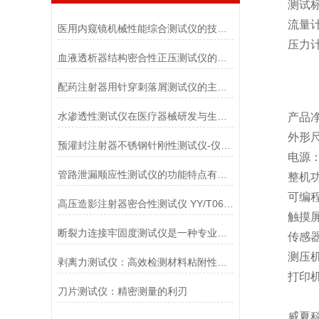
测试标准：
流量计30L
医用内窥镜机械性能综合测试仪的技术特点详解
压力计,精度
血液透析器结构密合性正压测试仪的主要特点有哪些?
配药注射器用针穿刺落屑测试仪的主要用途
水渗透性测试仪在医疗器械研发与生产中的应用
产品净重
外形尺寸：4
预灌封注射器不锈钢针刚性测试仪-仪器百科
电源：AC9
管路泄漏顺应性测试仪的功能特点有哪些?
整机功率
可编程控
高压造影注射器密合性测试仪 YY/T0614-2017性能介绍
触摸屏：7
断裂力连接牢固度测试仪是一种专业的检测设备
传感器：
测压机
剥离力测试仪：高效检测材料粘附性与分离力
打印机：
刀片测试仪：精密测量的利刃
威夏科