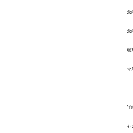
您
您
联
常
详
补