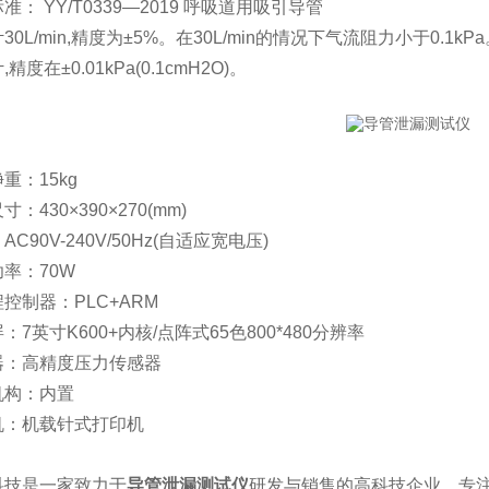
 YY/T0339—2019 呼吸道用吸引导管
/min,精度为±5%。在30L/min的情况下气流阻力小于0.1kPa
在±0.01kPa(0.1cmH2O)。
：15kg
30×390×270(mm)
0V-240V/50Hz(自适应宽电压)
：70W
制器：PLC+ARM
英寸K600+内核/点阵式65色800*480分辨率
高精度压力传感器
构：内置
机载针式打印机
技是一家致力于
导管泄漏测试仪
研发与销售的高科技企业，专