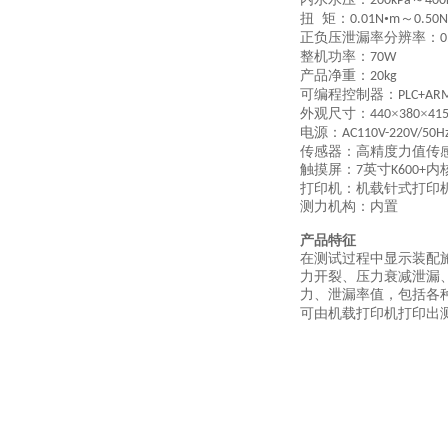
200kPa
400
扭
矩：
•
～
0.01N
m
0.50N
正负压泄漏率分辨率：
0
整机功率：
70W
产品净重：
20kg
可编程控制器：
PLC+AR
外观尺寸：
×
×
440
380
41
电源：
AC110V-220V/50H
传感器：高精度力值传
触摸屏：
英寸
内
7
K600+
打印机：机载针式打印
测力机构：内置
产品特征
在测试过程中显示装配
力开裂、压力衰减泄漏
力、泄漏率值，包括各
可由机载打印机打印出