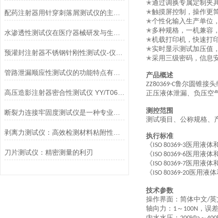
通过调换专属定制夹
✭
触摸屏控制，操作更
配药注射器用针穿刺落屑测试仪的主要用途
✭
个性化输入生产单位
✭
多种规格，一机兼容
✭
水渗透性测试仪在医疗器械研发与生产中的应用
机载打印机，快速打
✭
实时显示测试加压值
✭
预灌封注射器不锈钢针刚性测试仪-仪器百科
采用三级密码，信息
✭
管路泄漏顺应性测试仪的功能特点有哪些?
产品概述
鲁尔圆锥接头
ZZ80369-C
高压造影注射器密合性测试仪 YY/T0614-2017性能介绍
正压液体泄漏、负压空
测控范围
断裂力连接牢固度测试仪是一种专业的检测设备
测试项目、公称规格、
剥离力测试仪：高效检测材料粘附性与分离力
执行标准
《
医用液体
ISO 80369-3
刀片测试仪：精密测量的利刃
《
医用液体
ISO 80369-6
《
医用液体
ISO 80369-7
《
医用液体
ISO 80369-20
技术参数
操作界面：简体中文
英
/
轴向力：
～
，误差
1
100N
内水水压：
～