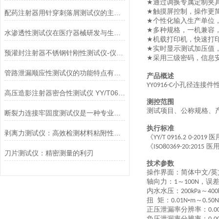
通过调换专属定制夹
★
触摸屏控制，操作更
★
配药注射器用针穿刺落屑测试仪的主要用途
个性化输入生产单位
★
多种规格，一机兼容
★
水渗透性测试仪在医疗器械研发与生产中的应用
机载打印机，快速打
★
实时显示测试加压值
★
预灌封注射器不锈钢针刚性测试仪-仪器百科
采用三级密码，信息
★
管路泄漏顺应性测试仪的功能特点有哪些?
产品概述
小孔径连接件
YY0916-C
高压造影注射器密合性测试仪 YY/T0614-2017性能介绍
测控范围
测试项目
、公称
规格
、
断裂力连接牢固度测试仪是一种专业的检测设备
执行标准
剥离力测试仪：高效检测材料粘附性与分离力
《
医
YY
/
T 0916.2
0-2019
《
医
ISO80369
-20
:
2015
刀片测试仪：精密测量的利刃
技术参数
操作界面：简体中文
英
/
轴向力：
～
，误差
1
100N
内水水压：
～
200kPa
400
扭
矩：
•
～
0.01N
m
0.50N
正压泄漏率分辨率：
0.0
负压泄漏率分辨率：