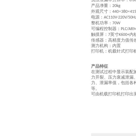
0.0
产品净重：
20kg
外观尺寸：
×
×
440
380
41
电源：
AC110V-220V/50H
整机功率：
70W
可编程控制器：
PLC/AR
触摸屏：
英寸
内
7
K600+
传感器：高精度力值传
测力机构：内置
打印机：机载针式打印
产品特征
在测试过程中显示装配
力开裂、压力衰减泄漏
力、泄漏率值，包括各
等。
可由机载打印机打印出