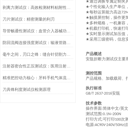
通过调换专属定制夹
★
个性化输入生产单位
★
剥离力测试仪：高效检测材料粘附性与分离力
每秒运算能力高达
★
72
触摸屏控制，操作更
★
刀片测试仪：精密测量的利刃
多种规格，一机兼容
★
机载打印机，快速打
★
导管畅通性测试仪：血管介入器械功能评价的核心装备
实时显示测试加压值
★
采用三级密码，信息
★
防回流阀连接强度测试仪：输液管路安全检测的关键设备
产品概述
毫牛之间，刃口之锋：缝合针切割力测试仪的专业解读
安瓿折断力测试仪主要
注射器密合性正压测试仪：医用注射器密封性能合规检测核心设备
测控范围
精准把控动力核心：牙科手机气体流量测试仪的行业质控价值
产品规格、加载载荷、
执行标准
刀具锋利度测试仪检测原理
安瓿
GB/T 2637-2016
技术参数
操作界面
简体中文
英
:
/
测试范围
:0.1N~200N
打印方式
可打印
次
:
100
电源
:AC90V-240V/50Hz(