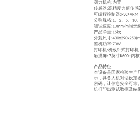
测力机构
内置
:
传感器
高精度力值传感
:
可编程控制器
:PLC+ARM
公称规格
、
、
、
:1
2
5
10
测试速度
无
:10mm/min(
产品净重
:15kg
外观尺寸
:430x290x250(
整机功率
:70W
打印机
机载针式打印机
:
触摸屏
英寸
内核
: 7
K600+
产品特征
本设备是国家检验生产
示，具备人机对话设定
密码，让信息安全可靠
机打印出测试数据及结