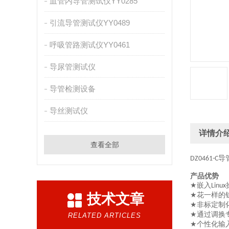
血管内导管测试仪YY0285
引流导管测试仪YY0489
呼吸管路测试仪YY0461
导尿管测试仪
导管检测设备
导丝测试仪
详情介
查看全部
导
DZ0461-C
产品优势
嵌入
★
Linux
技术文章
花一样的
★
非标定制
★
通过调换
★
RELATED ARTICLES
个性化输
★