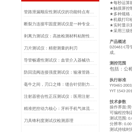
每秒运算
★
触摸屏控
★
管路泄漏顺应性测试仪的功能特点有哪些?
多种规格
★
机载打印
★
断裂力连接牢固度测试仪是一种专业的检测设备
实时显示
★
采用三级
★
剥离力测试仪：高效检测材料粘附性与分离力
产品概述
导
DZ0461-C
刀片测试仪：精密测量的利刃
成
。
导管畅通性测试仪：血管介入器械功能评价的核心装备
测控范围
包括：公
防回流阀连接强度测试仪：输液管路安全检测的关键设备
执行标准
毫牛之间，刃口之锋：缝合针切割力测试仪的专业解读
YY0461-2003
YYT 1543-20
注射器密合性正压测试仪：医用注射器密封性能合规检测核心设备
技术参数
操作界面
简
:
精准把控动力核心：牙科手机气体流量测试仪的行业质控价值
可编程控制
测试范围
: 0
刀具锋利度测试仪检测原理
分辨率
: 0.0
测试持续时