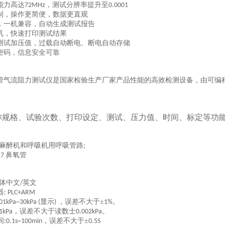
能力高达
，测试分辨率提升至
72MHz
0.0001
制，操作更简便，数据更直观
，一机兼容，自动生成测试报告
机，快速打印测试结果
测试加压值，过载自动断电、断电自动存储
密码，信息安全可靠
管气流阻力测试仪是国家检验生产厂家产品性能的高效检测设备，由可编
称规格、试验次数、打印设定、测试、压力值、时间、标定等功
麻醉机和呼吸机用呼吸管路
;
鼻氧管
17
体中文
英文
/
器
: PLC+ARM
显示
，误差不大于±
。
.01kPa~30kPa (
)
1%
，误差不大于读数士
。
01kPa
0.002kPa
间
，误差不大于±
:0.1s~100min
0.5S