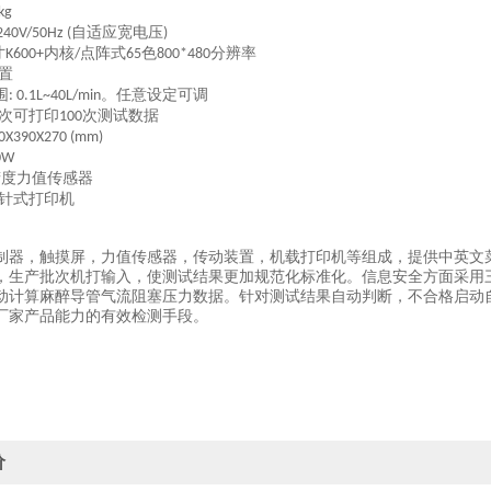
kg
自适应宽电压
240V/50Hz (
)
寸
内核
点阵式
色
分辨率
K600+
/
65
800*480
置
围
。任意设定可调
: 0.1L~40L/min
次可打印
次测试数据
100
30X390X270 (mm)
0W
精度力值传感器
针式打印机
制器，触摸屏，力值传感器，传动装置，机载打印机等组成，提供中英文
，生产批次机打输入，使测试结果更加规范化标准化。信息安全方面采用
动计算麻醉导管气流阻塞压力数据。
针对测试结果自动判断，不合格启动
厂家产品能力的有效检测手段。
价