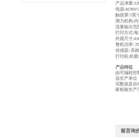
产品净重
:12
电源
:AC90V-
触摸屏
英
:7
测力机构
内
:
流量输出范
打印方式
每
:
外观尺寸
:4
整机功率
: 7
传感器
高
:
打印机
机载
:
产品特征
由可编程控
设生产单位
试数据及自
家检验生产
留言询