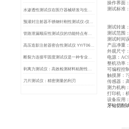
操作界面
测试标准
水渗透性测试仪在医疗器械研发与生产中的应用
YYT 0
YY 03
预灌封注射器不锈钢针刚性测试仪-仪器百科
测试转速
测试范围
管路泄漏顺应性测试仪的功能特点有哪些?
测试时间
产品净重
高压造影注射器密合性测试仪 YY/T0614-2017性能介绍
外观尺寸
断裂力连接牢固度测试仪是一种专业的检测设备
电源：
AC
整机功率
剥离力测试仪：高效检测材料粘附性与分离力
可编程控
触摸屏：
7
刀片测试仪：精密测量的利刃
传感器：
测力机构
打印机：
设备应用
牙钻切削