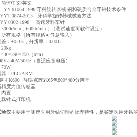
：简体中文
/英文
：
YY 91064-1999
牙科旋转器械
钢和硬质合金牙钻技术条件
874-2013 牙科学旋转器械试验方法
02-1998 高速牙科车针
：
3000r/min，6000r/min；（测试速度可软件设定）
：所有规格（所有规格可任意输入）
误差：
±0.01s，分辨率：0.001s
：
20kg
：
430×290×250（mm）
90V-240V/50Hz（自适应宽电压）
：
70W
制器：
PLC/ARM
英寸K600+内核/点阵式65色800*480分辨率
高精度力值传感器
：内置
机载针式打印机
：
试验仪
主要用于测定
医用牙钻切削的物理特性
，是鉴定
医用牙钻