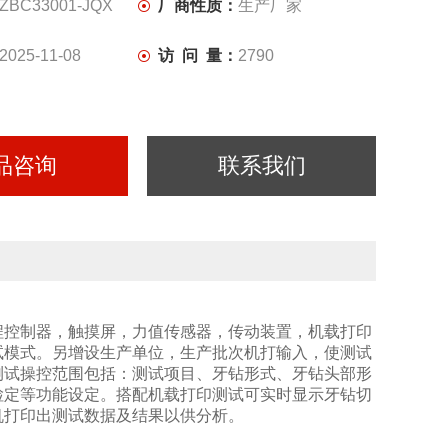
ZBC33001-JQX
厂商性质：
生产厂家
2025-11-08
访 问 量：
2790
品咨询
联系我们
程控制器，触摸屏，力值传感器，传动装置，机载打印
试模式。另增设生产单位，生产批次机打输入，使测试
测试操控范围包括：测试项目
、
牙钻形式
、
牙钻头部形
检定等功能设定
。
搭配
机载打印测试
可实时显示牙钻切
机打印出测试数据及结果以供分析。